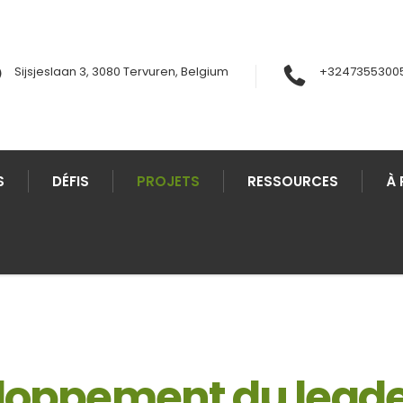
Sijsjeslaan 3,
3080 Tervuren, Belgium
+3247355300
S
DÉFIS
PROJETS
RESSOURCES
À
loppement du leade