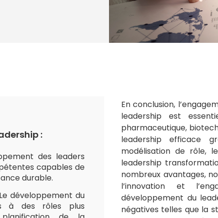
En conclusion, l’engage
leadership est essent
pharmaceutique, biotechn
dership :
leadership efficace g
modélisation de rôle, 
ppement des leaders
leadership transformatio
mpétentes capables de
nombreux avantages, no
ssance durable.
l’innovation et l’e
Le développement du
développement du leade
us à des rôles plus
négatives telles que la s
 planification de la