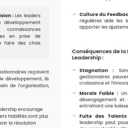
Culture du Feedbac
sion :
Les leaders
régulières aide les
e développement
apporter les ajustem
s connaissances
ces en prise de
e faire des choix
Conséquences de la
Leadership :
Stagnation :
Sans
estionnaires reçoivent
gestionnaires peuven
de développement, ils
croissance et l’innova
ein de l’organisation,
Morale Faible :
Un 
désengagement et u
entraînant une baiss
dership encourage
ers habilités sont plus
Fuite des Talents
leadership peut pou
nir la résolution