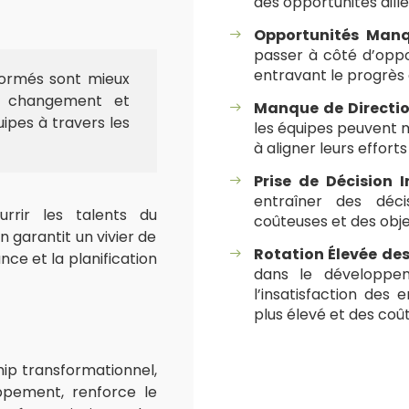
des opportunités aille
Opportunités Manq
passer à côté d’oppo
entravant le progrès d
formés sont mieux
e changement et
Manque de Directio
quipes à travers les
les équipes peuvent m
à aligner leurs effor
Prise de Décision I
entraîner des déci
rrir les talents du
coûteuses et des obje
n garantit un vivier de
Rotation Élevée des
nce et la planification
dans le développem
l’insatisfaction des
plus élevé et des coû
hip transformationnel,
ppement, renforce le