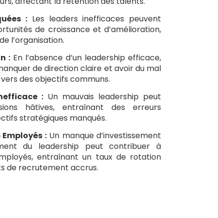
urs, affectant la rétention des talents.
uées :
Les leaders inefficaces peuvent
rtunités de croissance et d’amélioration,
e l’organisation.
n :
En l’absence d’un leadership efficace,
anquer de direction claire et avoir du mal
ts vers des objectifs communs.
nefficace :
Un mauvais leadership peut
sions hâtives, entraînant des erreurs
ctifs stratégiques manqués.
 Employés :
Un manque d’investissement
ent du leadership peut contribuer à
 employés, entraînant un taux de rotation
ts de recrutement accrus.