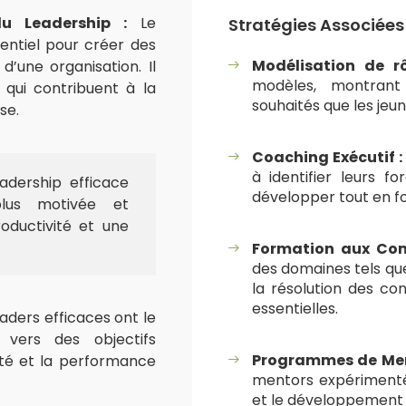
u Leadership :
Le
Stratégies Associée
entiel pour créer des
Modélisation de rô
d’une organisation. Il
modèles, montrant
qui contribuent à la
souhaités que les jeu
se.
Coaching Exécutif :
à identifier leurs f
adership efficace
développer tout en fo
plus motivée et
oductivité et une
Formation aux Com
des domaines tels que
la résolution des co
essentielles.
aders efficaces ont le
 vers des objectifs
Programmes de Men
ité et la performance
mentors expérimentés
et le développement 